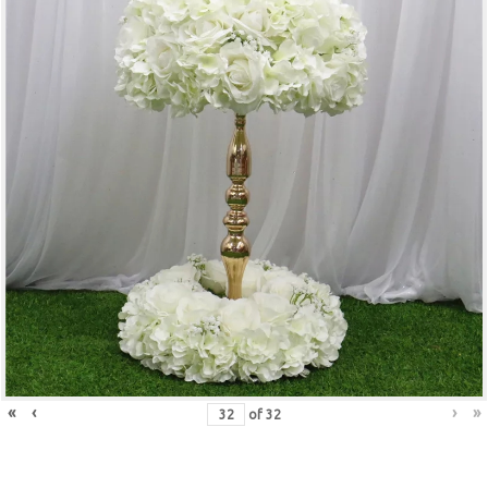
«
‹
›
»
of
32